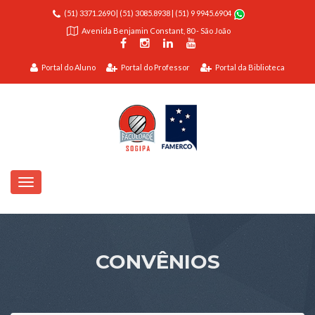
(51) 3371.2690
|
(51) 3085.8938
|
(51) 9 9945.6904
Avenida Benjamin Constant, 80 - São João
Portal do Aluno
Portal do Professor
Portal da Biblioteca
CONVÊNIOS