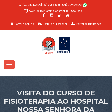
(51) 3371.2690
|
(51) 3085.8938
|
(51) 9 9945.6904
Avenida Benjamin Constant, 80 - São João
Portal do Aluno
Portal do Professor
Portal da Biblioteca
VISITA DO CURSO DE
FISIOTERAPIA AO HOSPITAL
NOSSA SENHORA DA