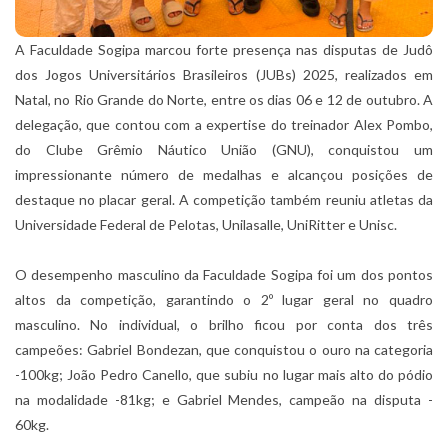
A Faculdade Sogipa marcou forte presença nas disputas de Judô
dos Jogos Universitários Brasileiros (JUBs) 2025, realizados em
Natal, no Rio Grande do Norte, entre os dias 06 e 12 de outubro. A
delegação, que contou com a expertise do treinador Alex Pombo,
do Clube Grêmio Náutico União (GNU), conquistou um
impressionante número de medalhas e alcançou posições de
destaque no placar geral. A competição também reuniu atletas da
Universidade Federal de Pelotas, Unilasalle, UniRitter e Unisc.
O desempenho masculino da Faculdade Sogipa foi um dos pontos
altos da competição, garantindo o 2º lugar geral no quadro
masculino. No individual, o brilho ficou por conta dos três
campeões: Gabriel Bondezan, que conquistou o ouro na categoria
-100kg; João Pedro Canello, que subiu no lugar mais alto do pódio
na modalidade -81kg; e Gabriel Mendes, campeão na disputa -
60kg.