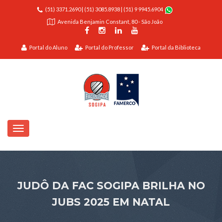
(51) 3371.2690
|
(51) 3085.8938
|
(51) 9 9945.6904
Avenida Benjamin Constant, 80 - São João
Portal do Aluno
Portal do Professor
Portal da Biblioteca
JUDÔ DA FAC SOGIPA BRILHA NO
JUBS 2025 EM NATAL