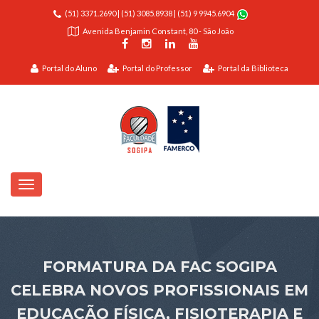
(51) 3371.2690
|
(51) 3085.8938
|
(51) 9 9945.6904
Avenida Benjamin Constant, 80 - São João
Portal do Aluno
Portal do Professor
Portal da Biblioteca
FORMATURA DA FAC SOGIPA
CELEBRA NOVOS PROFISSIONAIS EM
EDUCAÇÃO FÍSICA, FISIOTERAPIA E