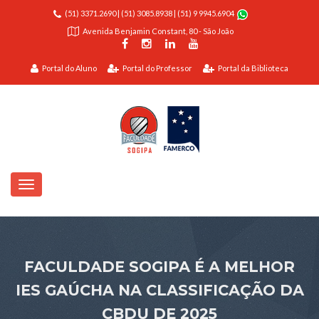
(51) 3371.2690
|
(51) 3085.8938
|
(51) 9 9945.6904
Avenida Benjamin Constant, 80 - São João
Portal do Aluno
Portal do Professor
Portal da Biblioteca
FACULDADE SOGIPA É A MELHOR
IES GAÚCHA NA CLASSIFICAÇÃO DA
CBDU DE 2025