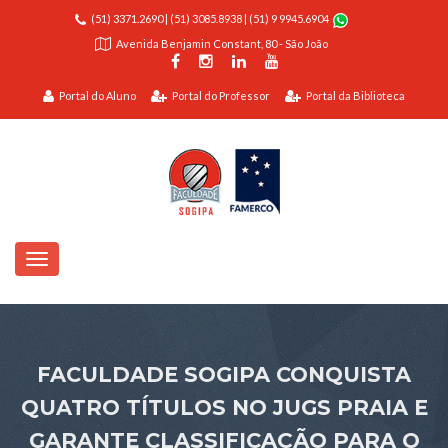
(51) 3371.2690
|
(51) 3085.8938
|
(51) 9 9945.6904
Avenida Benjamin Constant, 80 - São João
Portal do Aluno
Portal do Professor
Portal da Biblioteca
FACULDADE SOGIPA CONQUISTA
QUATRO TÍTULOS NO JUGS PRAIA E
GARANTE CLASSIFICAÇÃO PARA O