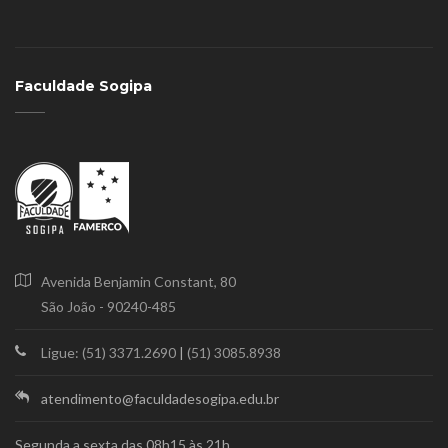
Faculdade Sogipa
Avenida Benjamin Constant, 80
São João - 90240-485
Ligue: (51) 3371.2690
|
(51) 3085.8938
atendimento@faculdadesogipa.edu.br
Segunda a sexta das 08h15 às 21h